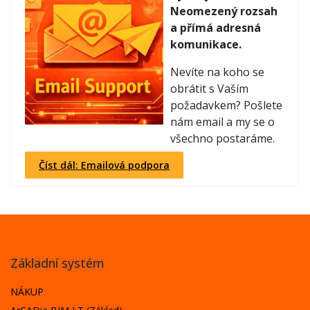
Neomezený rozsah
a přímá adresná
komunikace.
Nevíte na koho se
obrátit s Vaším
požadavkem? Pošlete
nám email a my se o
všechno postaráme.
Číst dál: Emailová podpora
Základní systém
NÁKUP