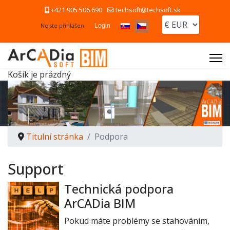
+421 905 506 690
techsoft@techsoft.sk
Zvolte jazyk
Nejste přihlášen
Login
Košík je prázdný
Titulní stránka
Podpora
Support
Technická podpora
ArCADia BIM
Pokud máte problémy se stahováním,