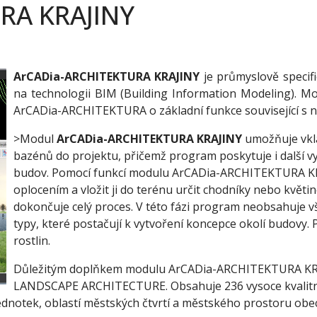
RA KRAJINY
ArCADia-ARCHITEKTURA KRAJINY
je průmyslově specif
na technologii BIM (Building Information Modeling). M
ArCADia-ARCHITEKTURA o základní funkce související s 
>Modul
ArCADia-ARCHITEKTURA KRAJINY
umožňuje vklá
bazénů do projektu, přičemž program poskytuje i další v
budov. Pomocí funkcí modulu ArCADia-ARCHITEKTURA K
oplocením a vložit ji do terénu určit chodníky nebo květi
dokončuje celý proces. V této fázi program neobsahuje vš
typy, které postačují k vytvoření koncepce okolí budovy
rostlin.
Důležitým doplňkem modulu ArCADia-ARCHITEKTURA KRAJI
LANDSCAPE ARCHITECTURE. Obsahuje 236 vysoce kvalitníc
ednotek, oblastí městských čtvrtí a městského prostoru obe