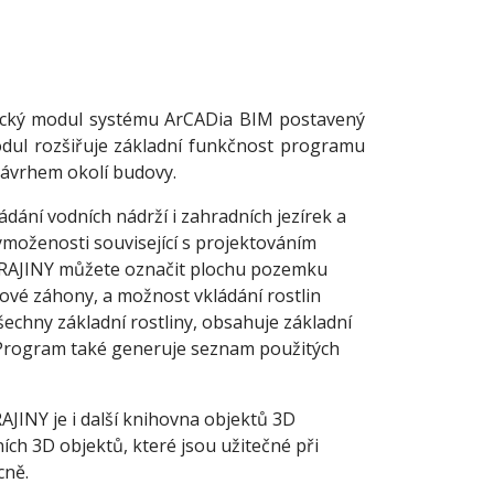
ický modul systému ArCADia BIM postavený
odul rozšiřuje základní funkčnost programu
návrhem okolí budovy.
dání vodních nádrží i zahradních jezírek a
ymoženosti související s projektováním
RAJINY můžete označit plochu pozemku
nové záhony, a možnost vkládání rostlin
echny základní rostliny, obsahuje základní
. Program také generuje seznam použitých
NY je i další knihovna objektů 3D
h 3D objektů, které jsou užitečné při
cně.