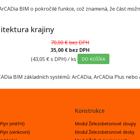
CADia BIM o pokročilé funkce, což znamená, že část možnos
itektura krajiny
70,00 € bez DPH
35,00 € bez DPH
(43,05 € s DPH)
/ ks
DO KOŠÍKA
rCADia BIM základních systémů: ArCADia, ArCADia Plus nebo
Konstrukce
lyn (vnitřní)
Modul Železobetonové sloupy
Plyn (venkovní)
Modul Železobetonové desky