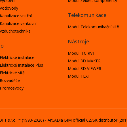
Vytápění
Modul Želbet. komponenty
 Vodovody
Telekomunikace
Kanalizace vnitřní
Kanalizace venkovní
Modul Telekomunikační sítě
Vzduchotechnika
Nástroje
ro
Modul IFC RVT
lektrické instalace
Modul 3D MAKER
lektrické instalace Plus
Modul 3D VIEWER
lektrické sítě
Modul TEXT
 Rozvaděče
 Hromosvody
FT s.r.o.
™ (1993-2026) -
ArCADia BIM
official CZ/SK distributor (20