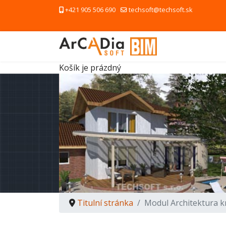
+421 905 506 690
techsoft@techsoft.sk
Košík je prázdný
Titulní stránka
Modul Architektura k