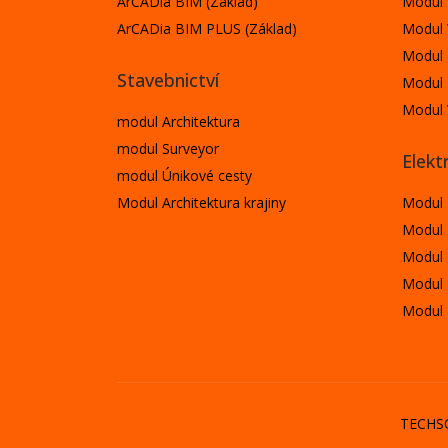
ArCADia BIM (Základ)
Modul 
ArCADia BIM PLUS (Základ)
Modul
Modul 
Stavebnictví
Modul 
Modul 
modul Architektura
modul Surveyor
Elekt
modul Únikové cesty
Modul Architektura krajiny
Modul E
Modul E
Modul E
Modul
Modul
TECHSO